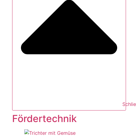
Schli
Fördertechnik